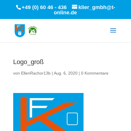
+49 (0) 60 46 - 436
klier_gmbh@t-
online.de
Logo_groß
von
EllenRachor13b
|
Aug. 6, 2020
|
0 Kommentare