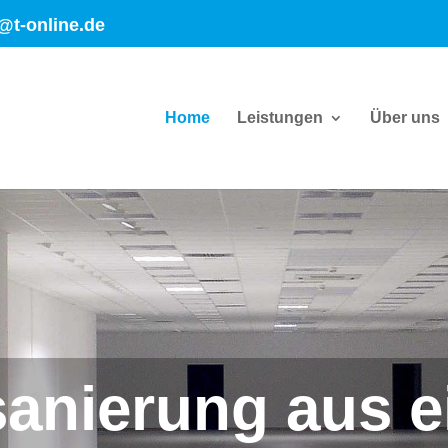
@t-online.de
Home
Leistungen
Über uns
anierung aus e