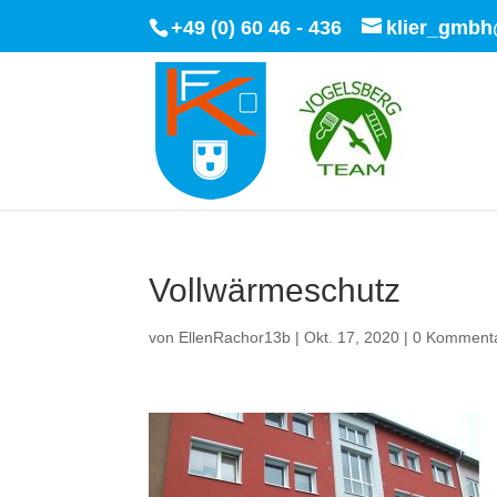
+49 (0) 60 46 - 436
klier_gmbh
Vollwärmeschutz
von
EllenRachor13b
|
Okt. 17, 2020
|
0 Komment