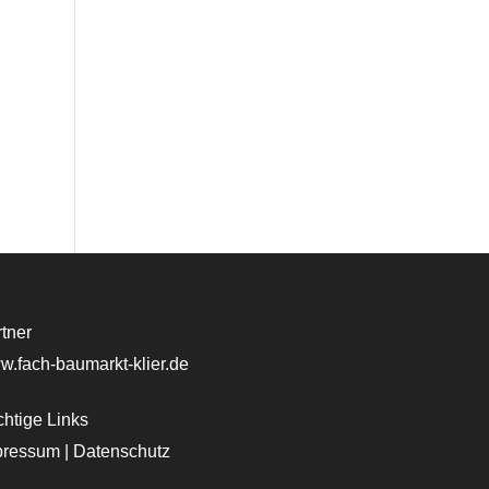
tner
.fach-baumarkt-klier.de
htige Links
pressum
|
Datenschutz