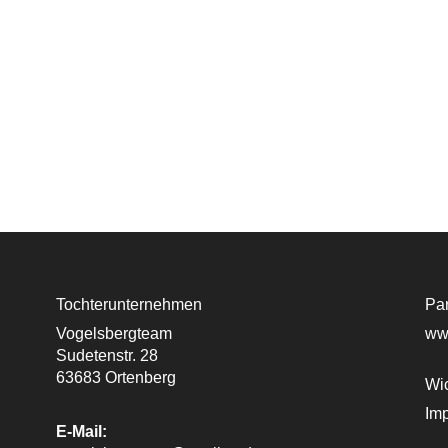
Tochterunternehmen
Par
Vogelsbergteam
www
Sudetenstr. 28
63683 Ortenberg
Wic
Im
E-Mail: