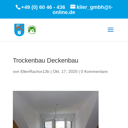
+49 (0) 60 46 - 436
klier_gmbh@t-
online.de
Trockenbau Deckenbau
von
EllenRachor13b
|
Okt. 17, 2020
|
0 Kommentare