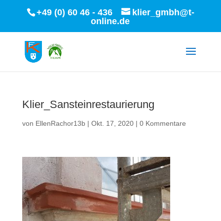
+49 (0) 60 46 - 436
klier_gmbh@t-
online.de
Klier_Sansteinrestaurierung
von
EllenRachor13b
|
Okt. 17, 2020
|
0 Kommentare