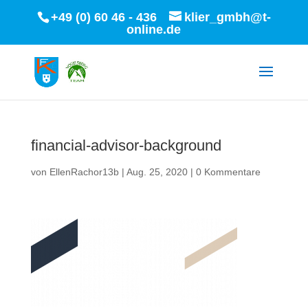
+49 (0) 60 46 - 436
klier_gmbh@t-
online.de
financial-advisor-background
von
EllenRachor13b
|
Aug. 25, 2020
|
0 Kommentare